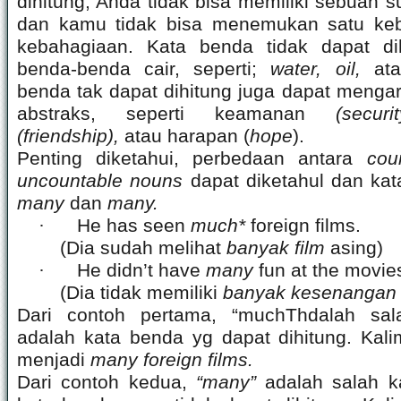
dihitung; Anda tidak bisa memiliki sebuah 
dan kamu tidak bisa menemukan satu ke
kebahagiaan. Kata benda tidak dapat di
benda-benda cair, seperti;
water, oil,
at
benda tak dapat dihitung juga dapat mengar
abstraks, seperti keamanan
(secur
(friendship),
atau harapan (
hope
).
Penting diketahui, perbedaan antara
cou
uncountable nouns
dapat diketahul dan kat
many
dan
many.
·
He has seen
much*
foreign films.
(Dia sudah melihat
banyak film
asing)
·
He didn’t have
many
fun at the movie
(Dia tidak memiliki
banyak kesenanga
Dari contoh pertama, “muchThdalah sa
adalah kata benda yg dapat dihitung. Kali
menjadi
many foreign films.
Dari contoh kedua,
“many”
adalah salah 