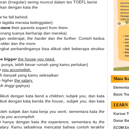
ran (irregular) sering muncul dalam tes TOEFL berisi
sukan dengan kata
the
r
he fell behind.
h lagidia
merasa ketinggalan)
 more
their parents expect from them.
h
orang tuanya berharap dan mereka)
gan sederajat,
the harder
dan
the further.
Contoh kedua
 older
dan
the more.
ingkat perbandinganya bisa diikuti oleh beberapa struktur
he bigger
the house you need.
u punya,
Iebih besar
rumah yang kamu perlukan)
e
you accomplish.
ih banyak
yang kamu selesaikan
Mata Ku
e higher
the salary.
ih tinggi
gajinya)
Elementa
Basic Tra
diikuti dengan kata bend a
children,
subjek
you,
dan kata
iikuti dengan kata benda
the house,,
subjek
you,
dan kata
LEARN
i oleh subjek dan kata kerja
you work,
sementara kata
the
Kursus T
erja
you accomplish.
Dasar Ba
uti hanya dengan kata
the experience,
sementara itu
the
alary.
Kamu sebaiknya mencatat bahwa contoh terakhir
ECOM En