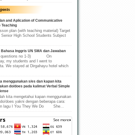
posts
lan and Aplication of Communicative
 Teaching
n plan (with teaching material) Target
 Senior High School Students Subject
l Bahasa Inggris UN SMA dan Jawaban
or questions no 1-3) On
y, my students and I went to
ta. We stayed at Dirgahayu hotel which
ta menggunakan s/es dan kapan kita
kan do/does pada kalimat Verbal Simple
Tense
ah kita mengetahui kapan menggunakan
 do/does yakni dengan beberapa cara:
an lagu I You They We Do She...