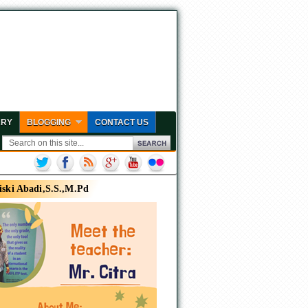
ARY
BLOGGING
CONTACT US
iski Abadi,S.S.,M.Pd