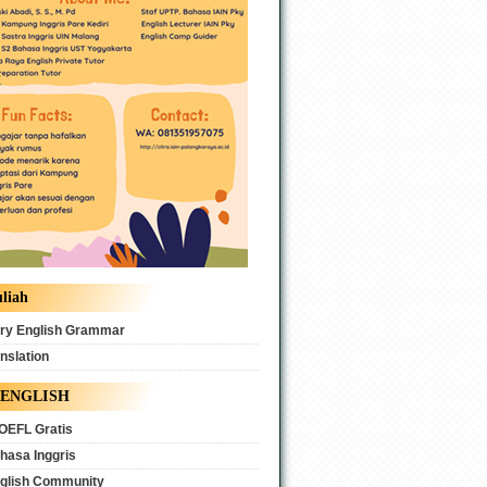
liah
ry English Grammar
nslation
 ENGLISH
OEFL Gratis
hasa Inggris
glish Community