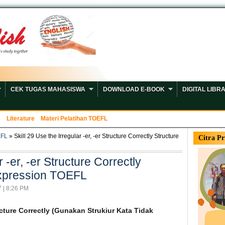
CEK TUGAS MAHASISWA
DOWNLOAD E-BOOK
DIGITAL LIBR
s
Literature
Materi Pelatihan TOEFL
EFL
» Skill 29 Use the Irregular -er, -er Structure Correctly Structure
Citra Pr
r -er, -er Structure Correctly
Expression TOEFL
7 | 8:26 PM
tructure Correctly (Gunakan Strukiur Kata Tidak