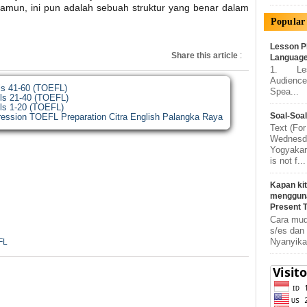
Namun, ini pun adalah sebuah struktur yang benar dalam
Popular 
Lesson P
Share this article
:
Language
1. Lesso
Audience
lls 41-60 (TOEFL)
Spea...
lls 21-40 (TOEFL)
lls 1-20 (TOEFL)
Soal-Soa
pression TOEFL Preparation Citra English Palangka Raya
Text (F
Wednesda
Yogyakar
is not f...
Kapan ki
mengguna
Present 
Cara mud
s/es dan
Nyanyik
FL