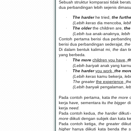
Sebuah struktur komparasi tidak beratu
dua perbandingan lebih sejenis dima
The harder
he tried,
the furthe
·
(Lebih keras
dia mencoba,
lebi
The older
the children are,
the
·
(Lebih tua
anak-anaknya,
lebi
Contoh pertama berisi dua perbandin
berisi dua perbandingan sederajat,
the
Di dalam bentuk kalimat mi,
the
dan t
yang berbeda.
The more
children you have,
t
·
(Lebih bariyak
anak yang karn
The harder
you work,
the mor
·
(Lebih keras
kamu bekerja,
leb
The greater
the experience,
th
(Lebih banyak
pengalaman,
leb
Pada contoh pertama, kata
the more
kerja
have,
sementara itu
the bigger
d
kerja
need.
Pada contoh kedua,
the harder
dilkut
more
diikuti dengan subjek dan kata k
Pada contoh ketiga,
the greater
diik
higher
hanya diikuti kata benda
the s