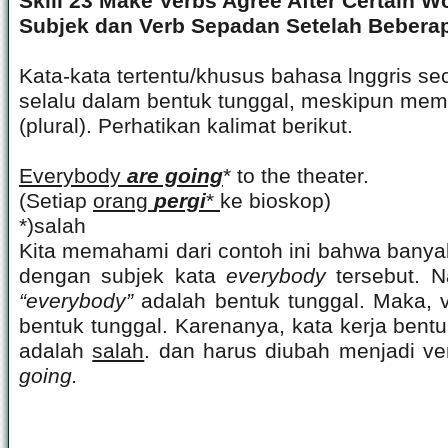
Skill 23 Make Verbs Agree After Certain W
Subjek dan Verb Sepadan Setelah Bebera
Kata-kata tertentu/khusus bahasa lnggris se
selalu dalam bentuk tunggal, meskipun memil
(plural). Perhatikan kalimat berikut.
Everybody
are going
* to the theater.
(Setiap
orang
pergi
*
ke bioskop)
*)salah
Kita memahami dari contoh ini bahwa banya
dengan subjek kata
everybody
tersebut. 
“everybody”
adalah bentuk tunggal. Maka, 
bentuk tunggal. Karenanya, kata kerja ben
adalah
salah
. dan harus diubah menjadi ve
going.